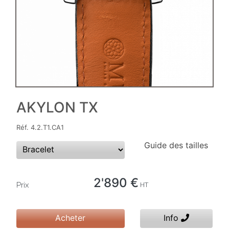
AKYLON TX
Réf. 4.2.T1.CA1
Guide des tailles
2'890 €
Prix
HT
Acheter
Info