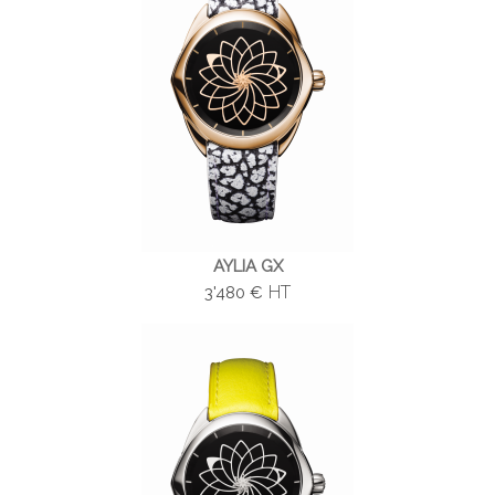
AYLIA GX
HT
3'480 €