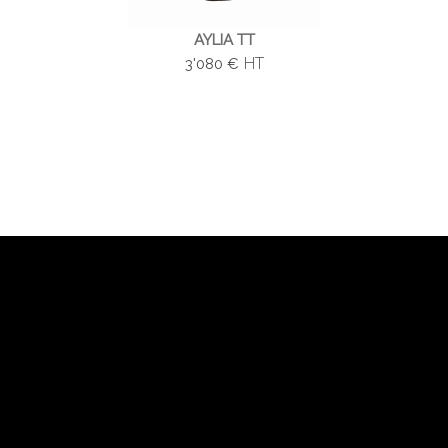
AYLIA TT
HT
3'080 €