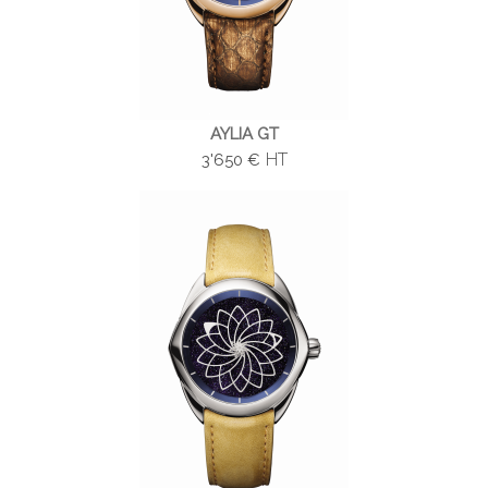
AYLIA GT
HT
3'650 €