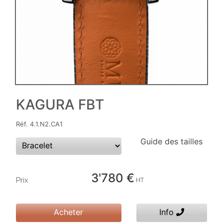
KAGURA FBT
Réf. 4.1.N2.CA1
Guide des tailles
3'780 €
Prix
HT
Acheter
Info