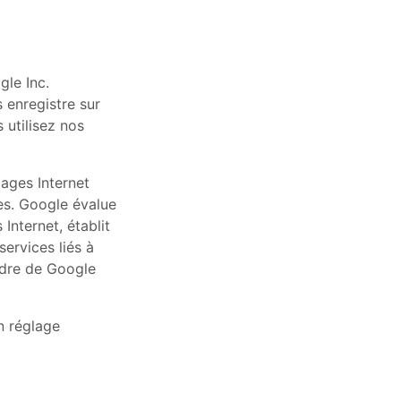
gle Inc.
s enregistre sur
 utilisez nos
pages Internet
es. Google évalue
Internet, établit
services liés à
cadre de Google
n réglage