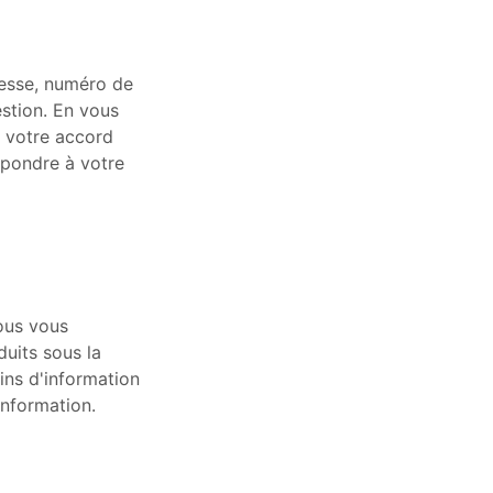
resse, numéro de
stion. En vous
 votre accord
épondre à votre
ous vous
uits sous la
ins d'information
information.