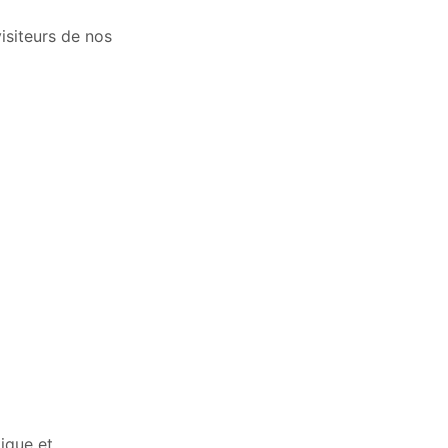
isiteurs de nos
tique et