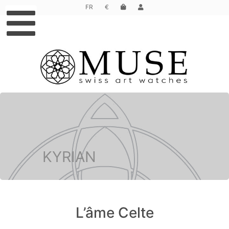
FR
€
KYRIAN
L’âme Celte