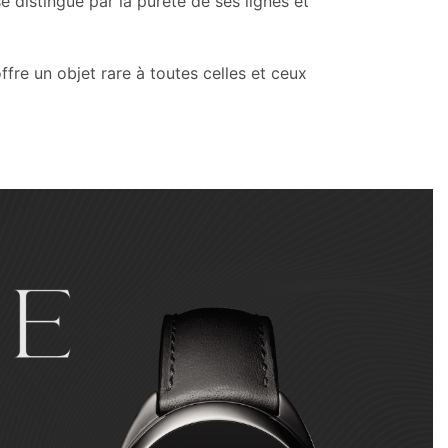
 distingue par la pureté de ses lignes et
fre un objet rare à toutes celles et ceux