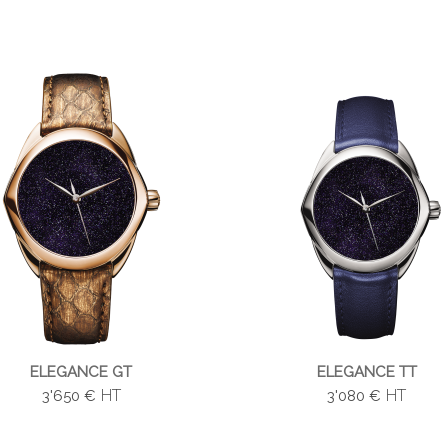
ELEGANCE GT
ELEGANCE TT
HT
HT
3'650 €
3'080 €