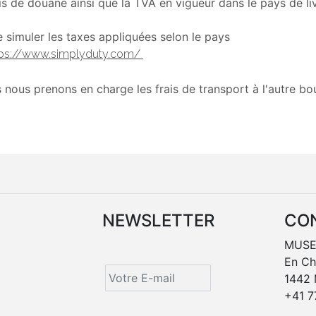
is de douane ainsi que la TVA en vigueur dans le pays de li
 simuler les taxes appliquées selon le pays
tps://www.simplyduty.com/
 nous prenons en charge les frais de transport à l'autre b
NEWSLETTER
CO
MUSE
En C
1442
+41 7